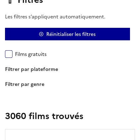
Les filtres s’appliquent automatiquement.
Réinitialiser les filtres
Films gratuits
Filtrer par plateforme
Filtrer par genre
3060 films trouvés
3060 films trouvés