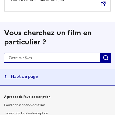
Vous cherchez un film en
particulier ?
Rechercher un titre de film
R
Haut de page
Liens utiles
À propos de l'audiodescription
L'audiodescription des films
Trouver de l’audiodescription