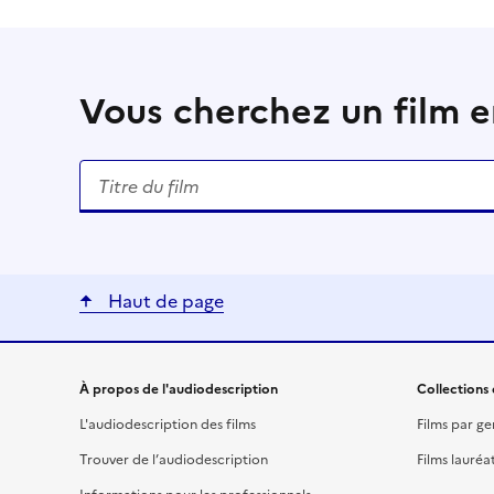
Vous cherchez un film en
Rechercher un titre de film
Haut de page
Liens utiles
À propos de l'audiodescription
Collections 
L'audiodescription des films
Films par ge
Trouver de l’audiodescription
Films lauréa