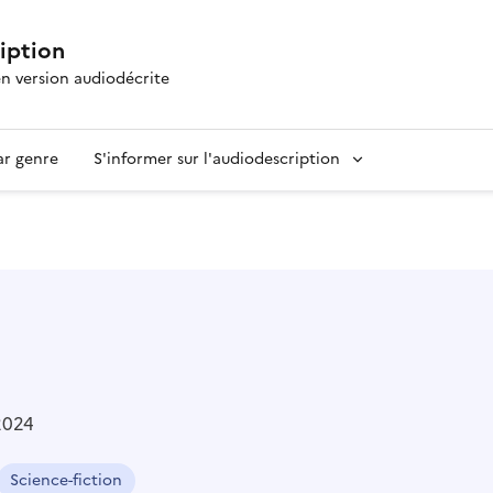
ription
en version audiodécrite
ar genre
S'informer sur l'audiodescription
2024
Science-fiction