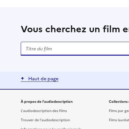
Vous cherchez un film en
Rechercher un titre de film
Haut de page
Liens utiles
À propos de l'audiodescription
Collections 
L'audiodescription des films
Films par ge
Trouver de l’audiodescription
Films lauréa