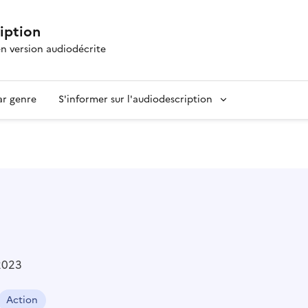
ription
en version audiodécrite
ar genre
S'informer sur l'audiodescription
2023
Action