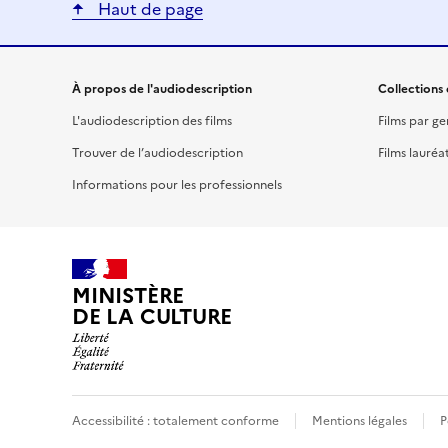
Haut de page
Liens utiles
À propos de l'audiodescription
Collections 
L'audiodescription des films
Films par ge
Trouver de l’audiodescription
Films lauréa
Informations pour les professionnels
MINISTÈRE
DE LA CULTURE
Accessibilité : totalement conforme
Mentions légales
P