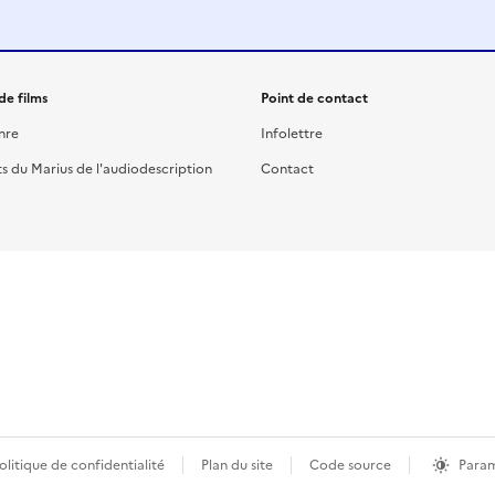
de films
Point de contact
nre
Infolettre
ts du Marius de l'audiodescription
Contact
olitique de confidentialité
Plan du site
Code source
Param